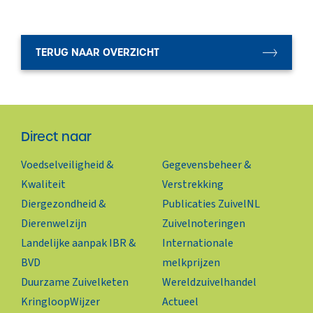
TERUG NAAR OVERZICHT
Direct naar
Voedselveiligheid &
Gegevensbeheer &
Kwaliteit
Verstrekking
Diergezondheid &
Publicaties ZuivelNL
Dierenwelzijn
Zuivelnoteringen
Landelijke aanpak IBR &
Internationale
BVD
melkprijzen
Duurzame Zuivelketen
Wereldzuivelhandel
KringloopWijzer
Actueel