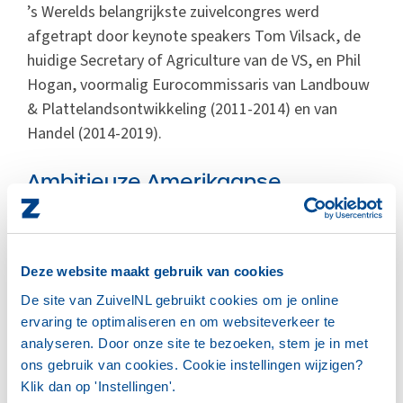
’s Werelds belangrijkste zuivelcongres werd
afgetrapt door keynote speakers Tom Vilsack, de
huidige Secretary of Agriculture van de VS, en Phil
Hogan, voormalig Eurocommissaris van Landbouw
& Plattelandsontwikkeling (2011-2014) en van
Handel (2014-2019).
Ambitieuze Amerikaanse
zuivelsector nog volop in de
groei-modus
Deze website maakt gebruik van cookies
Volledig in lijn met het congresmotto benadrukte
dhr. Vilsack vooral de grote mogelijkheden voor
De site van ZuivelNL gebruikt cookies om je online
zuivel. De VS, zo werd ook in andere bijdragen
ervaring te optimaliseren en om websiteverkeer te
analyseren. Door onze site te bezoeken, stem je in met
tijdens het congres duidelijk, staan te popelen om
ons gebruik van cookies. Cookie instellingen wijzigen?
via een groeiende export de gaten op de
Klik dan op 'Instellingen'.
wereldmarkt te vullen, waar de EU en Oceanië deze