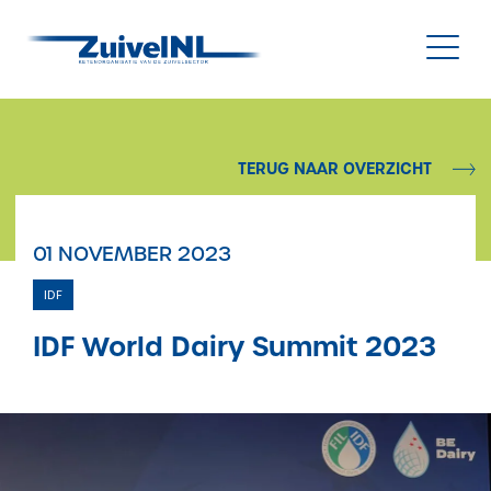
NL
|
EN
TERUG NAAR OVERZICHT
Nieuws
01 NOVEMBER 2023
Duurzaamheid
IDF
Diergezondheid
IDF World Dairy Summit 2023
Onderzoek & Innovatie
Gegevensbeheer & Verstrekking