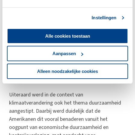
door geremde groei zouden laten vallen. Dhr.
Vilsack uitte tegelijk zijn zorg over het verdwijnen
Instellingen
van veel boerenbedrijven. Technologieontwikkeling
is van levensbelang, aldus dhr. Vilsack, maar de
Alle cookies toestaan
uitdaging ligt in de toegankelijkheid tot kapitaal
voor alle bedrijven, groot én klein, om de
Aanpassen
noodzakelijke investeringen te kunnen doen. Hij
deed daarbij ook een pleidooi voor versterking van
de publieke research in de VS, iets wat goed
Alleen noodzakelijke cookies
aansluit bij een kennis gedreven organisatie als IDF.
Uiteraard werd in de context van
klimaatverandering ook het thema duurzaamheid
aangestipt. Daarbij werd duidelijk dat de
Amerikanen dit vooral benaderen vanuit het
oogpunt van economische duurzaamheid en