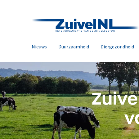
Nieuws
Duurzaamheid
Diergezondheid
Zuive
v