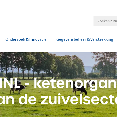
Onderzoek & Innovatie
Gegevensbeheer & Verstrekking
lNL - ketenorgan
an de zuivelsect