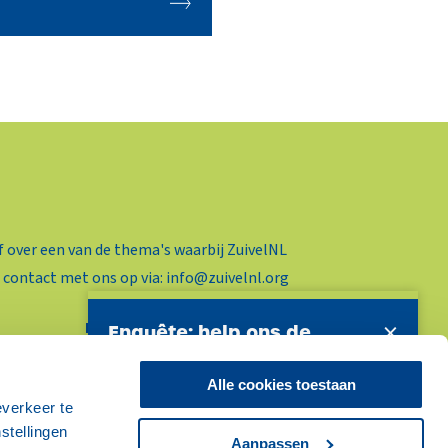
f over een van de thema's waarbij ZuivelNL
 contact met ons op via:
info@zuivelnl.org
×
Postadres
Enquête: help ons de
Postbus 93453
website te verbeteren
2509 AL Den Haag
Alle cookies toestaan
Uw antwoorden zijn anoniem en kosten u
everkeer te
maximaal 2 minuten.
stellingen
Aanpassen