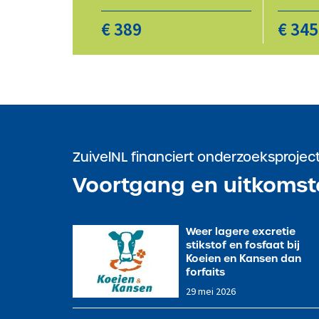
€ 389
€ 345
ZuivelNL financiert onderzoeksproje
Voortgang en uitkomst
Weer lagere excretie
stikstof en fosfaat bij
Koeien en Kansen dan
forfaits
1
29 mei 2026