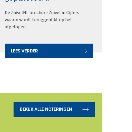
De ZuivelNL brochure Zuivel in Cijfers
De Ned
waarin wordt teruggeblikt op het
nog al
afgelopen...
LEES VERDER
LE
BEKIJK ALLE NOTERINGEN