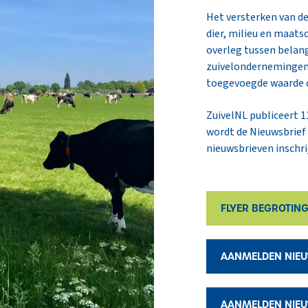
Het versterken van d
dier, milieu en maats
overleg tussen belan
zuivelondernemingen 
toegevoegde waarde 
ZuivelNL publiceert 1
wordt de Nieuwsbrief
nieuwsbrieven inschri
FLYER BEGROTING
AANMELDEN NIEU
AANMELDEN NIEU