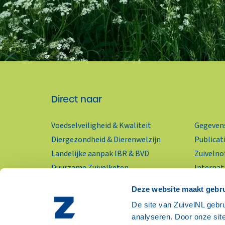
Direct naar
Voedselveiligheid & Kwaliteit
Gegevens
Diergezondheid & Dierenwelzijn
Publicat
Landelijke aanpak IBR & BVD
Zuivelno
Duurzame Zuivelketen
Internat
KringloopWijzer
Wereldzu
Deze website maakt gebru
Zuivelpr
RSS-feed
De site van ZuivelNL gebru
Nieuwsbr
analyseren. Door onze site