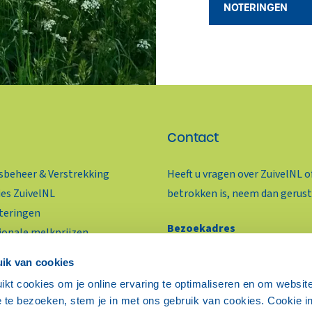
NOTERINGEN
Contact
beheer & Verstrekking
Heeft u vragen over ZuivelNL o
ies ZuivelNL
betrokken is, neem dan gerust
teringen
Bezoekadres
ionale melkprijzen
Benoordenhoutseweg 46
ivelhandel Actueel
ik van cookies
2596 BC Den Haag
oductie & Marktprijzen
ikt cookies om je online ervaring te optimaliseren en om websit
ieven ZuivelNL
 te bezoeken, stem je in met ons gebruik van cookies. Cookie in