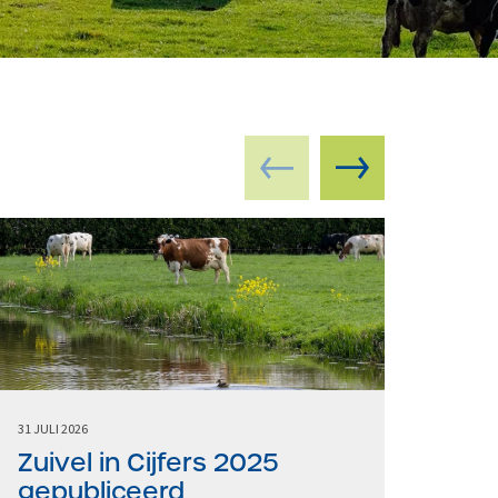
31 JULI 2026
22 JULI 
Zuivel in Cijfers 2025
Mar
gepubliceerd
20