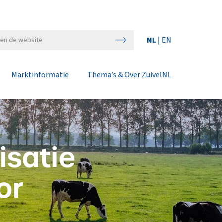
NL
|
EN
Marktinformatie
Thema’s & Over ZuivelNL
isatie
or