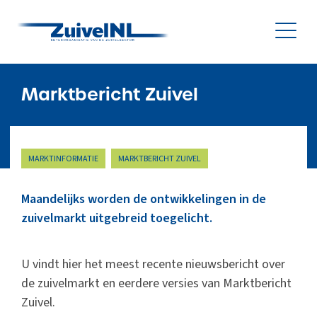
NL
|
EN
Marktbericht Zuivel
Nieuws
MARKTINFORMATIE
MARKTBERICHT ZUIVEL
Duurzaamheid
Maandelijks worden de ontwikkelingen in de
Diergezondheid
zuivelmarkt uitgebreid toegelicht.
Onderzoek & Innovatie
U vindt hier het meest recente nieuwsbericht over
de zuivelmarkt en eerdere versies van Marktbericht
Gegevensbeheer & Verstrekking
Zuivel.