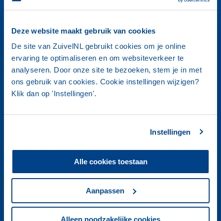
Nederland Zuivelland
Markt en Economie
Deze website maakt gebruik van cookies
Melkveehouderij en Melkverwerking
Duurzaamheid
De site van ZuivelNL gebruikt cookies om je online
Handel
ervaring te optimaliseren en om websiteverkeer te
Consumptie
analyseren. Door onze site te bezoeken, stem je in met
ons gebruik van cookies. Cookie instellingen wijzigen?
Klik dan op 'Instellingen'.
ZUIVEL IN CIJFERS 2022 (SPREAD)
Instellingen
ZUIVEL IN CIJFERS 2022 (SINGLE PAGE)
Alle cookies toestaan
DUTCH DAIRY IN FIGURES 2022
(SPREAD)
Aanpassen
TABELLEN ZUIVEL IN CIJFERS 2022
Alleen noodzakelijke cookies