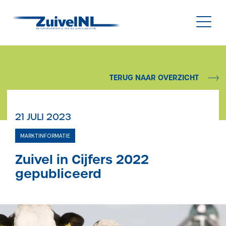
NL
|
EN
TERUG NAAR OVERZICHT
Nieuws
21 JULI 2023
Duurzaamheid
MARKTINFORMATIE
Diergezondheid
Zuivel in Cijfers 2022
gepubliceerd
Onderzoek & Innovatie
Gegevensbeheer & Verstrekking