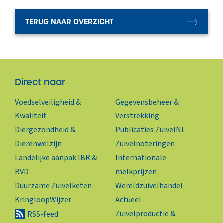
TERUG NAAR OVERZICHT
Direct naar
Voedselveiligheid &
Gegevensbeheer &
Kwaliteit
Verstrekking
Diergezondheid &
Publicaties ZuivelNL
Dierenwelzijn
Zuivelnoteringen
Landelijke aanpak IBR &
Internationale
BVD
melkprijzen
Duurzame Zuivelketen
Wereldzuivelhandel
KringloopWijzer
Actueel
Zuivelproductie &
RSS-feed