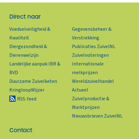
Direct naar
Voedselveiligheid &
Gegevensbeheer &
Kwaliteit
Verstrekking
Diergezondheid &
Publicaties ZuivelNL
Dierenwelzijn
Zuivelnoteringen
Landelijke aanpak IBR &
Internationale
BVD
melkprijzen
Duurzame Zuivelketen
Wereldzuivelhandel
KringloopWijzer
Actueel
Zuivelproductie &
RSS-feed
Marktprijzen
Nieuwsbrieven ZuivelNL
Contact