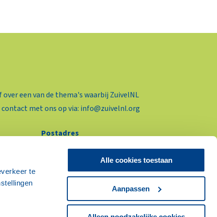
f over een van de thema's waarbij ZuivelNL
 contact met ons op via:
info@zuivelnl.org
Postadres
Postbus 93453
2509 AL Den Haag
Alle cookies toestaan
everkeer te
stellingen
Aanpassen
Alleen noodzakelijke cookies