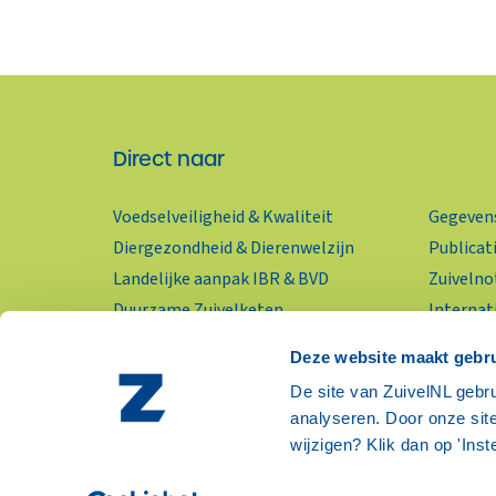
Direct naar
Voedselveiligheid & Kwaliteit
Gegevens
Diergezondheid & Dierenwelzijn
Publicat
Landelijke aanpak IBR & BVD
Zuivelno
Duurzame Zuivelketen
Internat
KringloopWijzer
Wereldzu
Deze website maakt gebru
Zuivelpr
RSS-feed
De site van ZuivelNL gebru
Nieuwsbr
analyseren. Door onze site
wijzigen? Klik dan op 'Inst