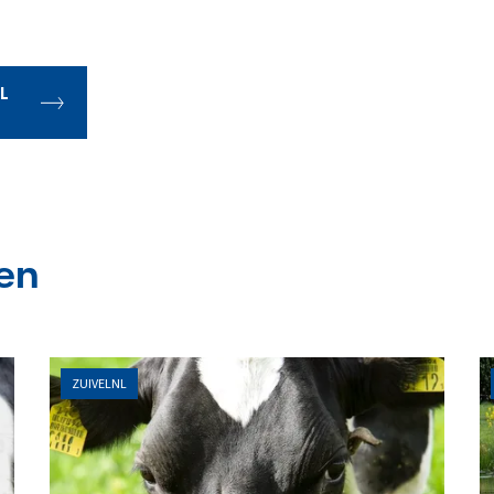
L
en
ZUIVELNL