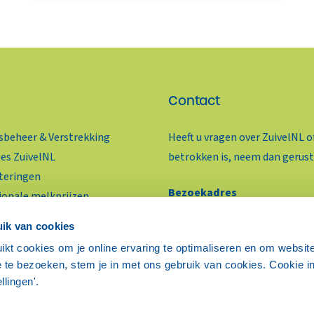
Contact
beheer & Verstrekking
Heeft u vragen over ZuivelNL o
ies ZuivelNL
betrokken is, neem dan gerust
teringen
Bezoekadres
ionale melkprijzen
Benoordenhoutseweg 46
ivelhandel Actueel
ik van cookies
2596 BC Den Haag
oductie & Marktprijzen
ikt cookies om je online ervaring te optimaliseren en om websit
ieven ZuivelNL
 te bezoeken, stem je in met ons gebruik van cookies. Cookie in
ellingen'.