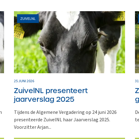
ZUIVELNL
25 JUNI 2026
31
ZuivelNL presenteert
Z
jaarverslag 2025
g
n
Tijdens de Algemene Vergadering op 24 juni 2026
D
presenteerde ZuivelNL haar Jaarverslag 2025.
t
Voorzitter Arjan...