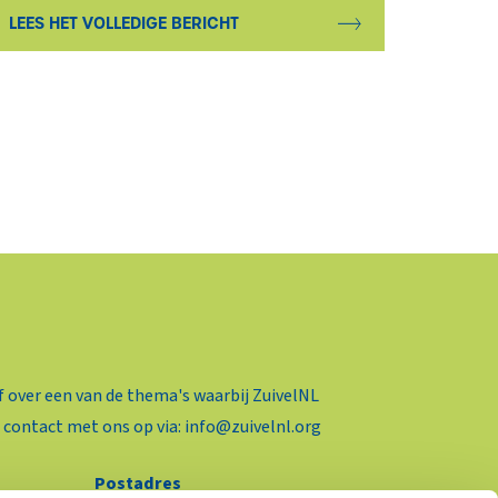
LEES HET VOLLEDIGE BERICHT
f over een van de thema's waarbij ZuivelNL
 contact met ons op via:
info@zuivelnl.org
Postadres