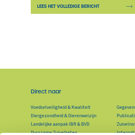
LEES HET VOLLEDIGE BERICHT
Direct naar
Voedselveiligheid & Kwaliteit
Gegevens
Diergezondheid & Dierenwelzijn
Publicat
Landelijke aanpak IBR & BVD
Zuivelno
Duurzame Zuivelketen
Internat