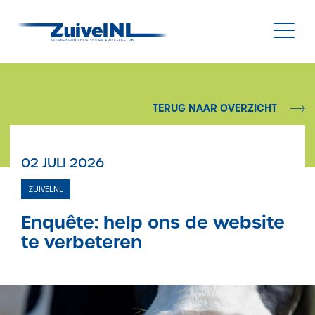
NL
|
EN
TERUG NAAR OVERZICHT
Nieuws
02 JULI 2026
Duurzaamheid
ZUIVELNL
Diergezondheid
Enquête: help ons de website
te verbeteren
Onderzoek & Innovatie
Gegevensbeheer & Verstrekking