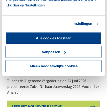
Klik dan op 'Instellingen'.
ZUIVELNL
Instellingen
Alle cookies toestaan
Aanpassen
25 JUNI 2026
ZuivelNL presenteert jaarverslag
Alleen noodzakelijke cookies
2025
Tijdens de Algemene Vergadering op 24 juni 2026
presenteerde ZuivelNL haar Jaarverslag 2025. Voorzitter
Arjan...
LEES HET VOLLEDIGE BERICHT