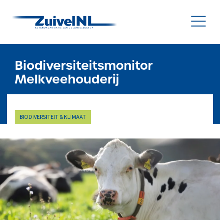
NL
|
EN
Biodiversiteitsmonitor
Melkveehouderij
Nieuws
BIODIVERSITEIT & KLIMAAT
Duurzaamheid
Diergezondheid
Onderzoek & Innovatie
Gegevensbeheer & Verstrekking