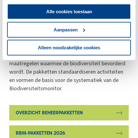
het doorzaaien van klaver en het uitstellen van de
eerste maaisnede.
Alle cookies toestaan
KPI's en beheerpakketten
Aanpassen
In 2019 zijn
42 beheerpakketten ontwikkeld
om de
Biodiversiteitsmonitor in de praktijk toepasbaar te
Alleen noodzakelijke cookies
maken. Een beheerpakket is een pakket aan
maatregelen waarmee de biodiversiteit bevorderd
wordt. De pakketten standaardiseren activiteiten
en vormen de basis voor de systematiek van de
Biodiversiteitsmonitor.
OVERZICHT BEHEERPAKKETTEN
BBM-PAKKETTEN 2026