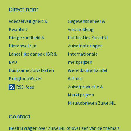
Direct naar
Voedselveiligheid &
Gegevensbeheer &
Kwaliteit
Verstrekking
Diergezondheid &
Publicaties ZuivelNL
Dierenwelzijn
Zuivelnoteringen
Landelijke aanpak IBR &
Internationale
BVD
melkprijzen
Duurzame Zuivelketen
Wereldzuivelhandel
KringloopWijzer
Actueel
Zuivelproductie &
RSS-feed
Marktprijzen
Nieuwsbrieven ZuivelNL
Contact
Heeft u vragen over ZuivelNL of over een van de thema's