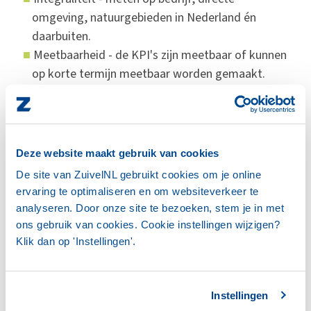
omgeving, natuurgebieden in Nederland én
daarbuiten.
Meetbaarheid - de KPI's zijn meetbaar of kunnen
op korte termijn meetbaar worden gemaakt.
Toetsing aan resultaat - prestaties worden
getoetst aan waarneembaar resultaat voor
biodiversiteit op en rond melkveebedrijven.
Gebruiksvriendelijkheid - het aantal KPI's is
Deze website maakt gebruik van cookies
beperkt tot wat nodig is voor een goede en
De site van ZuivelNL gebruikt cookies om je online
integrale weergave.
ervaring te optimaliseren en om websiteverkeer te
analyseren. Door onze site te bezoeken, stem je in met
Naast het meetbaar maken van de invloed op de
ons gebruik van cookies. Cookie instellingen wijzigen?
omgeving biedt de monitor concrete
Klik dan op 'Instellingen'.
bedrijfsmaatregelen die melkveehouders kunnen
nemen om de biodiversiteit te verbeteren - zoals
het vergroten van het aandeel blijvend grasland,
Instellingen