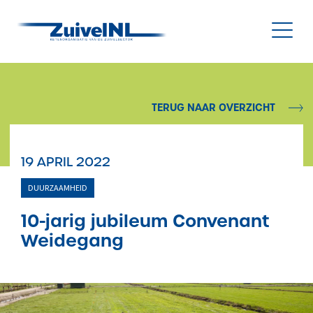
NL
|
EN
TERUG NAAR OVERZICHT
Nieuws
19 APRIL 2022
Duurzaamheid
DUURZAAMHEID
Diergezondheid
10-jarig jubileum Convenant
Weidegang
Onderzoek & Innovatie
Gegevensbeheer & Verstrekking