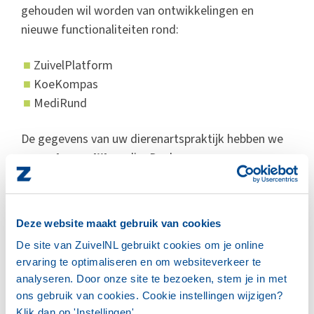
gehouden wil worden van ontwikkelingen en
nieuwe functionaliteiten rond:
ZuivelPlatform
KoeKompas
MediRund
De gegevens van uw dierenartspraktijk hebben we
zo snel mogelijk
nodig. Dank voor uw
medewerking.
Deze website maakt gebruik van cookies
GEGEVENS DIERENARTSPRAKTIJK
DOORGEVEN
De site van ZuivelNL gebruikt cookies om je online
ervaring te optimaliseren en om websiteverkeer te
analyseren. Door onze site te bezoeken, stem je in met
Hoe blijft u op de hoogte?
ons gebruik van cookies. Cookie instellingen wijzigen?
Klik dan op 'Instellingen'.