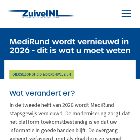
NL
|
EN
MediRund wordt vernieuwd in
2026 - dit is wat u moet weten
Nieuws
DIERGEZONDHEID & DIERENWELZIJN
Duurzaamheid
Wat verandert er?
Diergezondheid
In de tweede helft van 2026 wordt MediRund
Onderzoek & Innovatie
stapsgewijs vernieuwd. De modernisering zorgt dat
het platform toekomstbestendig is en dat uw
Gegevensbeheer & Verstrekking
informatie in goede handen blijft. De overgang
gebeurt gefaseerd, met als doel deze zo soepel