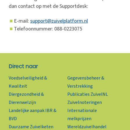
dan contact op met de Supportdesk:
E-mail:
support@zuivelplatform.nl
Telefoonnummer: 088-0223075
Direct naar
Voedselveiligheid &
Gegevensbeheer &
Kwaliteit
Verstrekking
Diergezondheid &
Publicaties ZuivelNL
Dierenwelzijn
Zuivelnoteringen
Landelijke aanpak IBR &
Internationale
BVD
melkprijzen
Duurzame Zuivelketen
Wereldzuivelhandel