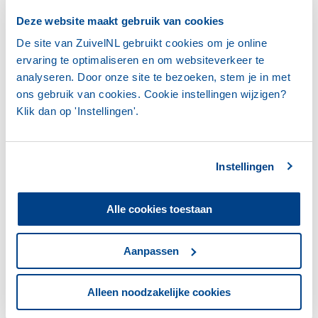
en gezondheid. Dit kan bijdragen aan een verdere
verduurzaming van de melkveehouderij.
Deze website maakt gebruik van cookies
Bovendien kan de methodiek ook vertaald
De site van ZuivelNL gebruikt cookies om je online
worden naar andere veehouderijsectoren.
ervaring te optimaliseren en om websiteverkeer te
analyseren. Door onze site te bezoeken, stem je in met
Afwegingskaders voor preventieve maatregelen
ons gebruik van cookies. Cookie instellingen wijzigen?
en indicator- en kengetalontwikkeling waarmee
Klik dan op 'Instellingen'.
veehouders en adviseurs beter onderbouwde
keuzes kunnen maken tussen
preventiestrategieën, passend bij risico's,
Instellingen
veerkracht en bedrijfsspecifieke en regionale
omstandigheden.
Alle cookies toestaan
Verspreiding van kennis en methoden. De
resultaten worden gedeeld via artikelen in
vakbladen en andere
Aanpassen
communicatiemogelijkheden.
Daarnaast kan nieuwe kennis als input dienen
Alleen noodzakelijke cookies
voor het optimaliseren van bestaande systemen