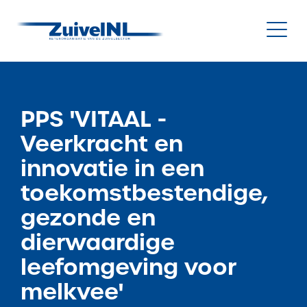
NL
|
EN
PPS 'VITAAL -
Veerkracht en
Nieuws
innovatie in een
Duurzaamheid
toekomstbestendige,
gezonde en
Diergezondheid
dierwaardige
Onderzoek & Innovatie
leefomgeving voor
Gegevensbeheer & Verstrekking
melkvee'