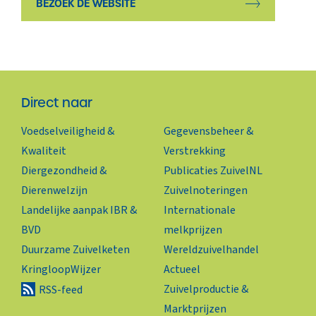
BEZOEK DE WEBSITE
Direct naar
Voedselveiligheid &
Gegevensbeheer &
Kwaliteit
Verstrekking
Diergezondheid &
Publicaties ZuivelNL
Dierenwelzijn
Zuivelnoteringen
Landelijke aanpak IBR &
Internationale
BVD
melkprijzen
Duurzame Zuivelketen
Wereldzuivelhandel
KringloopWijzer
Actueel
Zuivelproductie &
RSS-feed
Marktprijzen