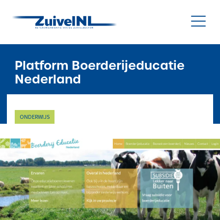
NL
|
EN
Platform Boerderijeducatie
Nederland
Nieuws
ONDERWIJS
Duurzaamheid
Diergezondheid
Onderzoek & Innovatie
Gegevensbeheer & Verstrekking