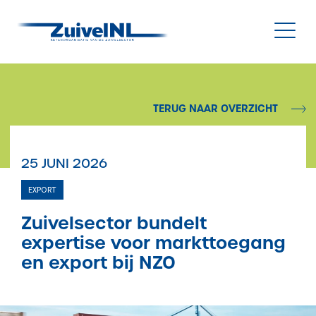
NL
|
EN
TERUG NAAR OVERZICHT
Nieuws
25 JUNI 2026
Duurzaamheid
EXPORT
Diergezondheid
Zuivelsector bundelt
expertise voor markttoegang
Onderzoek & Innovatie
en export bij NZO
Gegevensbeheer & Verstrekking