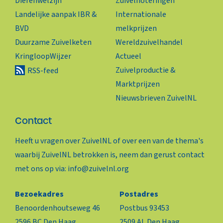
Dierenwelzijn
Zuivelnoteringen
Landelijke aanpak IBR &
Internationale
BVD
melkprijzen
Duurzame Zuivelketen
Wereldzuivelhandel
KringloopWijzer
Actueel
Zuivelproductie &
RSS-feed
Marktprijzen
Nieuwsbrieven ZuivelNL
Contact
Heeft u vragen over ZuivelNL of over een van de thema's
waarbij ZuivelNL betrokken is, neem dan gerust contact
met ons op via:
info@zuivelnl.org
Bezoekadres
Postadres
Benoordenhoutseweg 46
Postbus 93453
2596 BC Den Haag
2509 AL Den Haag