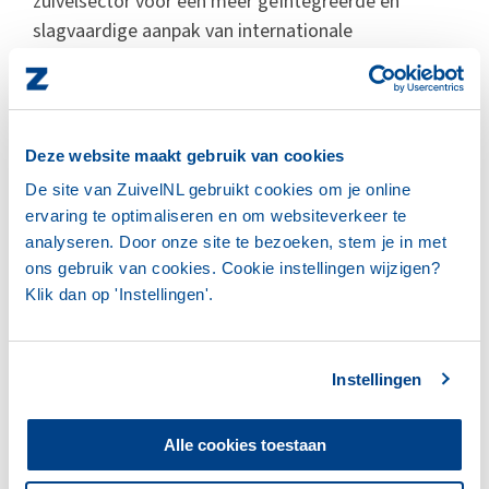
zuivelsector voor een meer geïntegreerde en
slagvaardige aanpak van internationale
markttoegang – een randvoorwaarde voor een
sterke concurrentiepositie in een steeds
veranderende mondiale markt.
Deze website maakt gebruik van cookies
Lid en partners van ZuivelNL
De site van ZuivelNL gebruikt cookies om je online
ervaring te optimaliseren en om websiteverkeer te
NZO is lid van
ZuivelNL
, VNFKD en Gemzu zijn
analyseren. Door onze site te bezoeken, stem je in met
partner. NGZO is aangesloten bij het Platform
ons gebruik van cookies. Cookie instellingen wijzigen?
Melkgeitenhouderij, dat ook partner is van
Klik dan op 'Instellingen'.
ZuivelNL.
Instellingen
Meer nieuwsberichten
Alle cookies toestaan