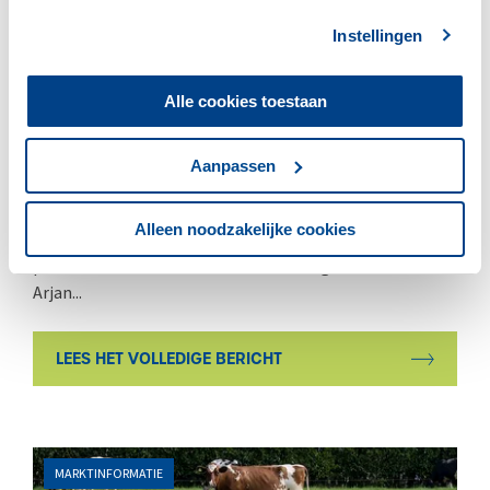
Instellingen
Alle cookies toestaan
25 JUNI 2026
ZuivelNL presenteert jaarverslag
Aanpassen
2025
Alleen noodzakelijke cookies
Tijdens de Algemene Vergadering op 24 juni 2026
presenteerde ZuivelNL haar Jaarverslag 2025. Voorzitter
Arjan...
LEES HET VOLLEDIGE BERICHT
MARKTINFORMATIE