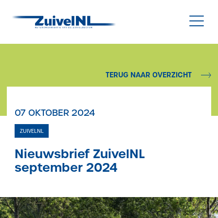
NL
|
EN
TERUG NAAR OVERZICHT
Nieuws
07 OKTOBER 2024
Duurzaamheid
ZUIVELNL
Diergezondheid
Nieuwsbrief ZuivelNL
september 2024
Onderzoek & Innovatie
Gegevensbeheer & Verstrekking