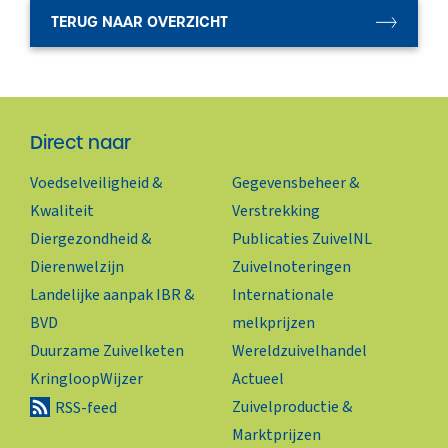
TERUG NAAR OVERZICHT
Direct naar
Voedselveiligheid &
Gegevensbeheer &
Kwaliteit
Verstrekking
Diergezondheid &
Publicaties ZuivelNL
Dierenwelzijn
Zuivelnoteringen
Landelijke aanpak IBR &
Internationale
BVD
melkprijzen
Duurzame Zuivelketen
Wereldzuivelhandel
KringloopWijzer
Actueel
Zuivelproductie &
RSS-feed
Marktprijzen