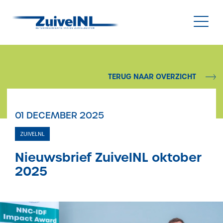
NL
|
EN
TERUG NAAR OVERZICHT
Nieuws
01 DECEMBER 2025
Duurzaamheid
ZUIVELNL
Diergezondheid
Nieuwsbrief ZuivelNL oktober
2025
Onderzoek & Innovatie
Gegevensbeheer & Verstrekking