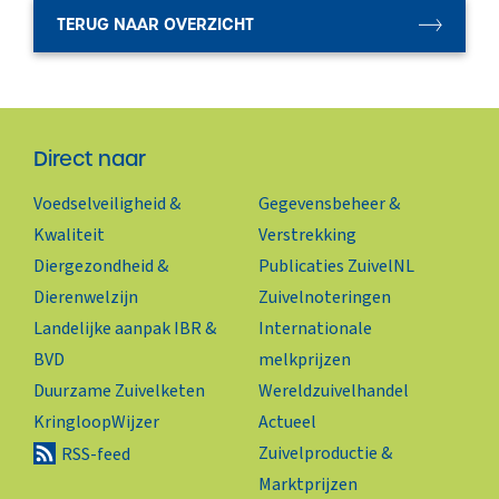
TERUG NAAR OVERZICHT
Direct naar
Voedselveiligheid &
Gegevensbeheer &
Kwaliteit
Verstrekking
Diergezondheid &
Publicaties ZuivelNL
Dierenwelzijn
Zuivelnoteringen
Landelijke aanpak IBR &
Internationale
BVD
melkprijzen
Duurzame Zuivelketen
Wereldzuivelhandel
KringloopWijzer
Actueel
Zuivelproductie &
RSS-feed
Marktprijzen