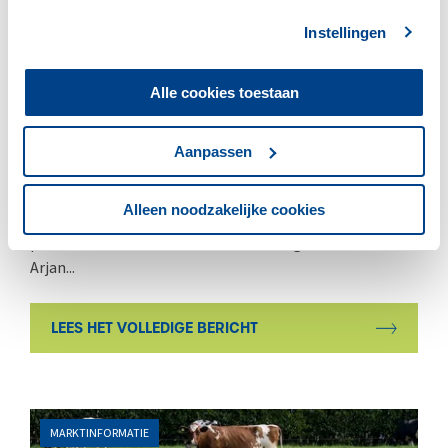
Instellingen
Alle cookies toestaan
25 JUNI 2026
ZuivelNL presenteert jaarverslag
Aanpassen
2025
Alleen noodzakelijke cookies
Tijdens de Algemene Vergadering op 24 juni 2026
presenteerde ZuivelNL haar Jaarverslag 2025. Voorzitter
Arjan...
LEES HET VOLLEDIGE BERICHT
MARKTINFORMATIE