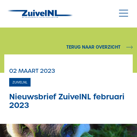
NL
|
EN
TERUG NAAR OVERZICHT
Nieuws
02 MAART 2023
Duurzaamheid
ZUIVELNL
Diergezondheid
Nieuwsbrief ZuivelNL februari
2023
Onderzoek & Innovatie
Gegevensbeheer & Verstrekking