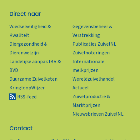
Direct naar
Voedselveiligheid &
Gegevensbeheer &
Kwaliteit
Verstrekking
Diergezondheid &
Publicaties ZuivelNL
Dierenwelzijn
Zuivelnoteringen
Landelijke aanpak IBR &
Internationale
BVD
melkprijzen
Duurzame Zuivelketen
Wereldzuivelhandel
KringloopWijzer
Actueel
Zuivelproductie &
RSS-feed
Marktprijzen
Nieuwsbrieven ZuivelNL
Contact