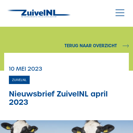
NL
|
EN
TERUG NAAR OVERZICHT
Nieuws
10 MEI 2023
Duurzaamheid
ZUIVELNL
Diergezondheid
Nieuwsbrief ZuivelNL april
2023
Onderzoek & Innovatie
Gegevensbeheer & Verstrekking