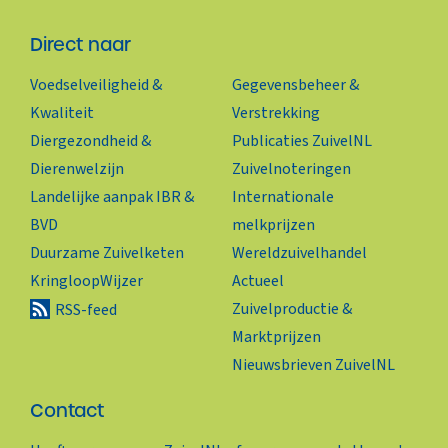
Direct naar
Voedselveiligheid &
Gegevensbeheer &
Kwaliteit
Verstrekking
Diergezondheid &
Publicaties ZuivelNL
Dierenwelzijn
Zuivelnoteringen
Landelijke aanpak IBR &
Internationale
BVD
melkprijzen
Duurzame Zuivelketen
Wereldzuivelhandel
KringloopWijzer
Actueel
Zuivelproductie &
RSS-feed
Marktprijzen
Nieuwsbrieven ZuivelNL
Contact