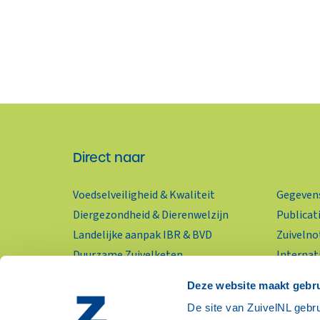
Direct naar
Voedselveiligheid & Kwaliteit
Gegevens
Diergezondheid & Dierenwelzijn
Publicat
Landelijke aanpak IBR & BVD
Zuivelno
Duurzame Zuivelketen
Internat
KringloopWijzer
Wereldzu
Deze website maakt gebru
Zuivelpr
RSS-feed
De site van ZuivelNL gebru
Nieuwsbr