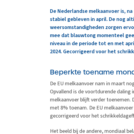
De Nederlandse melkaanvoer is, na r
stabiel gebleven in april. De nog al
weersomstandigheden zorgen ervoor 
mee dat blauwtong momenteel geen 
niveau in de periode tot en met apr
2024. Gecorrigeerd voor het schrikk
Beperkte toename mond
De EU melkaanvoer nam in maart nog n
Opvallend is de voortdurende daling i
melkaanvoer blijft verder toenemen. D
met 8% toenam. De EU melkaanvoer i
gecorrigeerd voor het schrikkeldageff
Het beeld bij de andere, mondiaal be