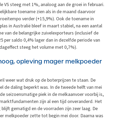
de VS steeg met 1%, analoog aan de groei in februari.
gelijkbare toename zien als in de maand daarvoor
 groeitempo verder (+15,9%). Ook de toename in
as in Australië bleef in maart stabiel, na een aantal
 van de belangrijke zuivelexporteurs (inclusief de
25 per saldo 0,4% lager dan in dezelfde periode van
ldageffect steeg het volume met 0,7%).
hoog, opleving mager melkpoeder
pril weer wat druk op de boterprijzen te staan. De
l de daling beperkt was. In de tweede helft van mei
 de seizoensmatige piek in de melkaanvoer voorbij is,
marktfundamenten zijn al een tijd onveranderd. Het
 blijft gematigd en de voorraden zijn zeer laag. De
ger melkpoeder zette tot begin mei door. Daarna was