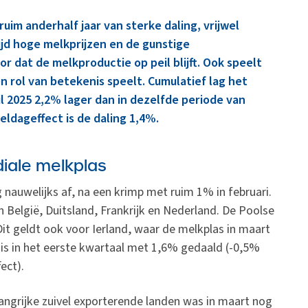
uim anderhalf jaar van sterke daling, vrijwel
tijd hoge melkprijzen en de gunstige
dat de melkproductie op peil blijft. Ook speelt
rol van betekenis speelt. Cumulatief lag het
il 2025 2,2% lager dan in dezelfde periode van
eldageffect is de daling 1,4%.
iale melkplas
auwelijks af, na een krimp met ruim 1% in februari.
n België, Duitsland, Frankrijk en Nederland. De Poolse
it geldt ook voor Ierland, waar de melkplas in maart
s in het eerste kwartaal met 1,6% gedaald (-0,5%
ect).
langrijke zuivel exporterende landen was in maart nog