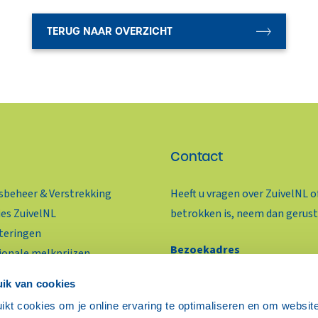
TERUG NAAR OVERZICHT
Contact
beheer & Verstrekking
Heeft u vragen over ZuivelNL o
ies ZuivelNL
betrokken is, neem dan gerust
teringen
Bezoekadres
ionale melkprijzen
Benoordenhoutseweg 46
ivelhandel Actueel
ik van cookies
2596 BC Den Haag
oductie & Marktprijzen
ikt cookies om je online ervaring te optimaliseren en om websit
ieven ZuivelNL