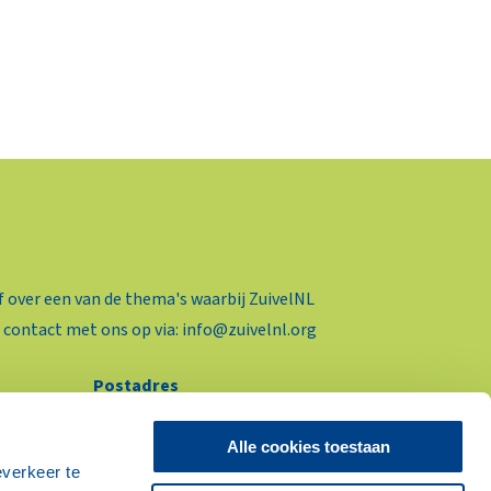
f over een van de thema's waarbij ZuivelNL
 contact met ons op via:
info@zuivelnl.org
Postadres
Postbus 93453
2509 AL Den Haag
Alle cookies toestaan
everkeer te