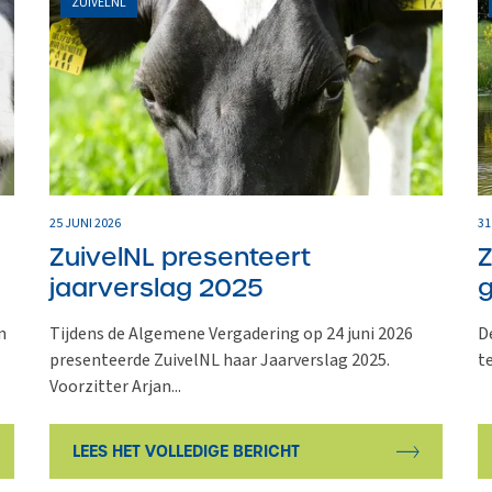
ZUIVELNL
25 JUNI 2026
31
ZuivelNL presenteert
Z
jaarverslag 2025
g
n
Tijdens de Algemene Vergadering op 24 juni 2026
D
presenteerde ZuivelNL haar Jaarverslag 2025.
t
Voorzitter Arjan...
LEES HET VOLLEDIGE BERICHT