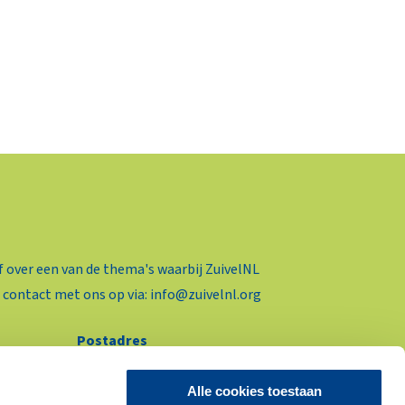
f over een van de thema's waarbij ZuivelNL
 contact met ons op via:
info@zuivelnl.org
Postadres
Postbus 93453
2509 AL Den Haag
Alle cookies toestaan