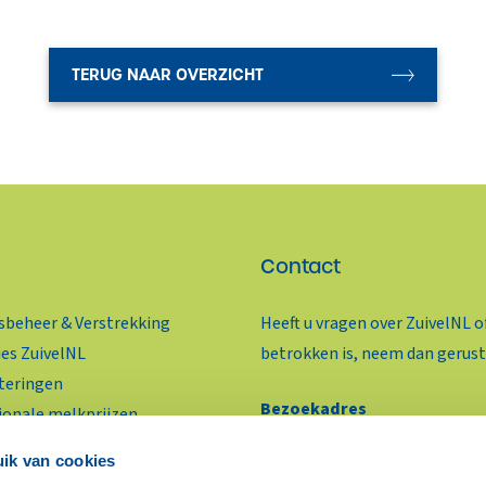
TERUG NAAR OVERZICHT
Contact
beheer & Verstrekking
Heeft u vragen over ZuivelNL o
ies ZuivelNL
betrokken is, neem dan gerust
teringen
Bezoekadres
ionale melkprijzen
Benoordenhoutseweg 46
ivelhandel Actueel
ik van cookies
2596 BC Den Haag
oductie & Marktprijzen