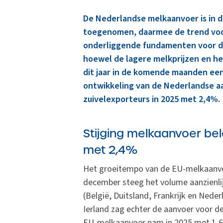
De Nederlandse melkaanvoer is in 
toegenomen, daarmee de trend voor
onderliggende fundamenten voor de
hoewel de lagere melkprijzen en het
dit jaar in de komende maanden e
ontwikkeling van de Nederlandse aa
zuivelexporteurs in 2025 met 2,4%.
Stijging melkaanvoer bel
met 2,4%
Het groeitempo van de EU-melkaanvo
december steeg het volume aanzienlij
(België, Duitsland, Frankrijk en Nede
Ierland zag echter de aanvoer voor d
EU-melkaanvoer nam in 2025 met 1,6