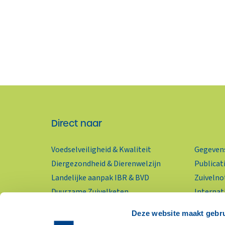
Direct naar
Voedselveiligheid & Kwaliteit
Gegevens
Diergezondheid & Dierenwelzijn
Publicat
Landelijke aanpak IBR & BVD
Zuivelno
Duurzame Zuivelketen
Internat
KringloopWijzer
Wereldzu
Deze website maakt gebru
Zuivelpr
RSS-feed