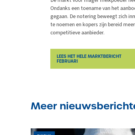
De markt voor mager melkpoeder heeft
Ondanks een toename van het aanbod 
gegaan. De notering beweegt zich inm
te noemen en kopers zijn bereid meer
competitieve aanbieder.
LEES HET HELE MARKTBERICHT
FEBRUARI
Meer nieuwsbericht