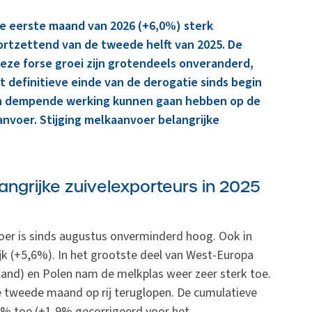
de eerste maand van 2026 (+6,0%) sterk
tzettend van de tweede helft van 2025. De
ze forse groei zijn grotendeels onveranderd,
 definitieve einde van de derogatie sinds begin
en dempende werking kunnen gaan hebben op de
nvoer. Stijging melkaanvoer belangrijke
angrijke zuivelexporteurs in 2025
er is sinds augustus onverminderd hoog. Ook in
k (+5,6%). In het grootste deel van West-Europa
rland) en Polen nam de melkplas weer zeer sterk toe.
e tweede maand op rij teruglopen. De cumulatieve
% toe (+1,9% gecorrigeerd voor het