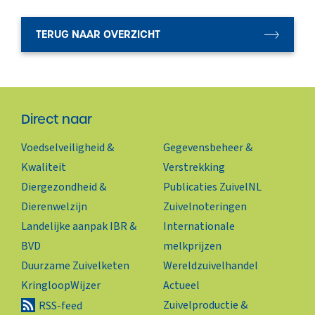
TERUG NAAR OVERZICHT
Direct naar
Voedselveiligheid &
Gegevensbeheer &
Kwaliteit
Verstrekking
Diergezondheid &
Publicaties ZuivelNL
Dierenwelzijn
Zuivelnoteringen
Landelijke aanpak IBR &
Internationale
BVD
melkprijzen
Duurzame Zuivelketen
Wereldzuivelhandel
KringloopWijzer
Actueel
Zuivelproductie &
RSS-feed