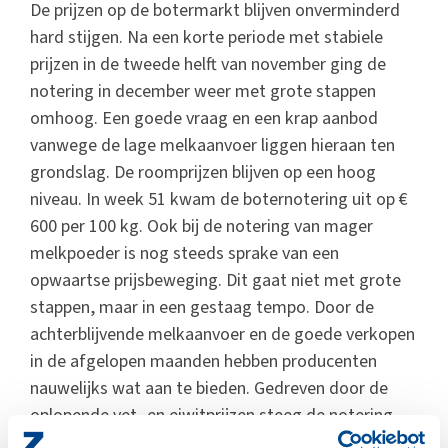
De prijzen op de botermarkt blijven onverminderd
hard stijgen. Na een korte periode met stabiele
prijzen in de tweede helft van november ging de
notering in december weer met grote stappen
omhoog. Een goede vraag en een krap aanbod
vanwege de lage melkaanvoer liggen hieraan ten
grondslag. De roomprijzen blijven op een hoog
niveau. In week 51 kwam de boternotering uit op €
600 per 100 kg. Ook bij de notering van mager
melkpoeder is nog steeds sprake van een
opwaartse prijsbeweging. Dit gaat niet met grote
stappen, maar in een gestaag tempo. Door de
achterblijvende melkaanvoer en de goede verkopen
in de afgelopen maanden hebben producenten
nauwelijks wat aan te bieden. Gedreven door de
oplopende vet- en eiwitprijzen steeg de notering
van vol melkpoeder tot ruim boven de € 400 per 100