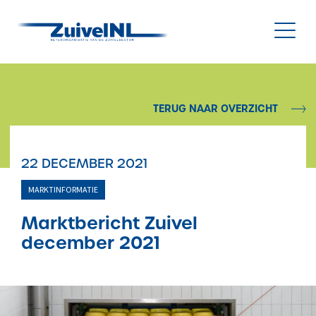
NL
|
EN
TERUG NAAR OVERZICHT
Nieuws
22 DECEMBER 2021
Duurzaamheid
MARKTINFORMATIE
Diergezondheid
Marktbericht Zuivel
december 2021
Onderzoek & Innovatie
Gegevensbeheer & Verstrekking