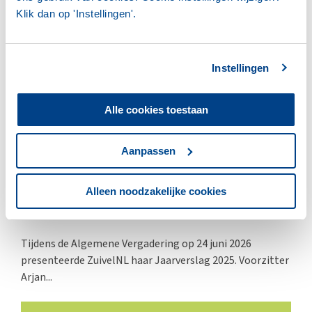
Klik dan op 'Instellingen'.
ZUIVELNL
Instellingen
Alle cookies toestaan
Aanpassen
25 JUNI 2026
ZuivelNL presenteert jaarverslag
Alleen noodzakelijke cookies
2025
Tijdens de Algemene Vergadering op 24 juni 2026
presenteerde ZuivelNL haar Jaarverslag 2025. Voorzitter
Arjan...