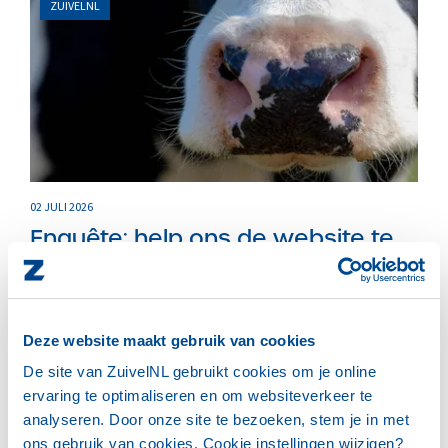
ZUIVELNL
02 JULI 2026
Enquête: help ons de website te
verbeteren
Help ons de website te verbeteren - uw antwoorden zijn
anoniem en kosten u maximaal...
Deze website maakt gebruik van cookies
De site van ZuivelNL gebruikt cookies om je online
LEES HET VOLLEDIGE BERICHT
ervaring te optimaliseren en om websiteverkeer te
analyseren. Door onze site te bezoeken, stem je in met
ons gebruik van cookies. Cookie instellingen wijzigen?