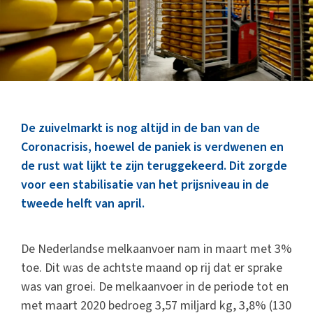
Marktinformatie
Thema’s & Over ZuivelNL
De zuivelmarkt is nog altijd in de ban van de
Coronacrisis, hoewel de paniek is verdwenen en
de rust wat lijkt te zijn teruggekeerd. Dit zorgde
voor een stabilisatie van het prijsniveau in de
tweede helft van april.
De Nederlandse melkaanvoer nam in maart met 3%
toe. Dit was de achtste maand op rij dat er sprake
was van groei. De melkaanvoer in de periode tot en
met maart 2020 bedroeg 3,57 miljard kg, 3,8% (130