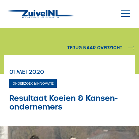
NL
|
EN
TERUG NAAR OVERZICHT
Nieuws
01 MEI 2020
Duurzaamheid
ONDERZOEK & INNOVATIE
Diergezondheid
Resultaat Koeien & Kansen-
ondernemers
Onderzoek & Innovatie
Gegevensbeheer & Verstrekking