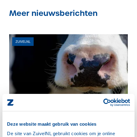
Meer nieuwsberichten
ZUIVELNL
02 JULI 2026
Enquête: help ons de website te
verbeteren
Deze website maakt gebruik van cookies
Help ons de website te verbeteren - uw antwoorden zijn
De site van ZuivelNL gebruikt cookies om je online