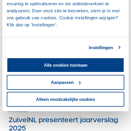
anoniem en kosten u maximaal...
ervaring te optimaliseren en om websiteverkeer te
analyseren. Door onze site te bezoeken, stem je in met
ons gebruik van cookies. Cookie instellingen wijzigen?
LEES HET VOLLEDIGE BERICHT
Klik dan op 'Instellingen'.
Instellingen
ZUIVELNL
Alle cookies toestaan
Aanpassen
Alleen noodzakelijke cookies
25 JUNI 2026
ZuivelNL presenteert jaarverslag
2025