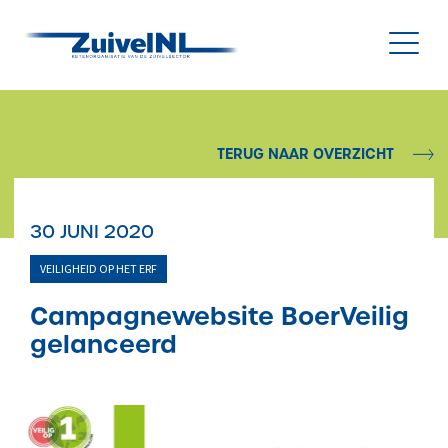
NL
|
EN
TERUG NAAR OVERZICHT
Nieuws
30 JUNI 2020
Duurzaamheid
VEILIGHEID OP HET ERF
Diergezondheid
Campagnewebsite BoerVeilig
gelanceerd
Onderzoek & Innovatie
Gegevensbeheer & Verstrekking