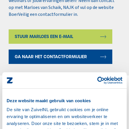
webinars of jouw ervaringen delen? Neem dan contact
op met Marloes van Schaik, NAJK of vul op de website
BoerVeilig een contactformulier in.
STUUR MARLOES EEN E-MAIL
GA NAAR HET CONTACTFORMULIER
Deze website maakt gebruik van cookies
Meer nieuwsberichten
De site van ZuivelNL gebruikt cookies om je online
ervaring te optimaliseren en om websiteverkeer te
analyseren. Door onze site te bezoeken, stem je in met