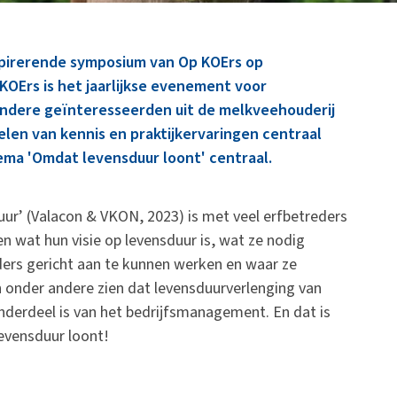
spirerende symposium van Op KOErs op
OErs is het jaarlijkse evenement voor
ndere geïnteresseerden uit de melkveehouderij
delen van kennis en praktijkervaringen centraal
hema 'Omdat levensduur loont' centraal.
uur’ (Valacon & VKON, 2023) is met veel erfbetreders
n wat hun visie op levensduur is, wat ze nodig
rs gericht aan te kunnen werken en waar ze
 onder andere zien dat levensduurverlenging van
derdeel is van het bedrijfsmanagement. En dat is
evensduur loont!