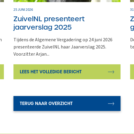
25 JUNI 2026
31
ZuivelNL presenteert
Z
jaarverslag 2025
g
n
Tijdens de Algemene Vergadering op 24 juni 2026
D
presenteerde ZuivelNL haar Jaarverslag 2025.
t
Voorzitter Arjan...
LEES HET VOLLEDIGE BERICHT
TERUG NAAR OVERZICHT