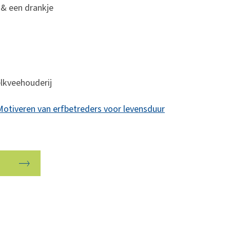
 & een drankje
elkveehouderij
'Motiveren van erfbetreders voor levensduur