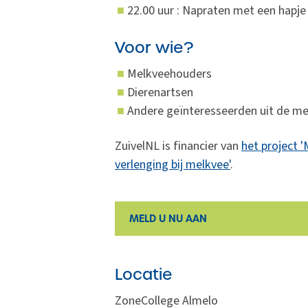
22.00 uur : Napraten met een hapje
Voor wie?
Melkveehouders
Dierenartsen
Andere geïnteresseerden uit de m
ZuivelNL is financier van
het project 
verlenging bij melkvee'
.
MELD U NU AAN
Locatie
ZoneCollege Almelo