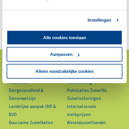
LTO INTERNATIONAL COMPARISON OF
PRODUCER PRICES FOR MILK 2014 (PDF)
Instellingen
Alle cookies toestaan
Aanpassen
Direct naar
Alleen noodzakelijke cookies
Voedselveiligheid &
Gegevensbeheer &
Kwaliteit
Verstrekking
Diergezondheid &
Publicaties ZuivelNL
Dierenwelzijn
Zuivelnoteringen
Landelijke aanpak IBR &
Internationale
BVD
melkprijzen
Duurzame Zuivelketen
Wereldzuivelhandel