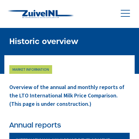
NL
|
EN
Historic overview
Nieuws
MARKET INFORMATION
Duurzaamheid
Overview of the annual and monthly reports of
Diergezondheid
the LTO International Milk Price Comparison.
(This page is under construction.)
Onderzoek & Innovatie
Annual reports
Gegevensbeheer & Verstrekking