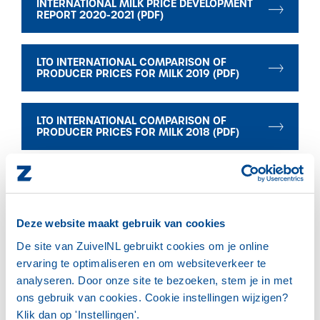
INTERNATIONAL MILK PRICE DEVELOPMENT
Marktinformatie
REPORT 2020-2021 (PDF)
Thema’s & Over ZuivelNL
LTO INTERNATIONAL COMPARISON OF
PRODUCER PRICES FOR MILK 2019 (PDF)
LTO INTERNATIONAL COMPARISON OF
PRODUCER PRICES FOR MILK 2018 (PDF)
LTO INTERNATIONAL COMPARISON OF
PRODUCER PRICES FOR MILK 2017 (PDF)
Deze website maakt gebruik van cookies
LTO INTERNATIONAL COMPARISON OF
De site van ZuivelNL gebruikt cookies om je online
PRODUCER PRICES FOR MILK 2016 (PDF)
ervaring te optimaliseren en om websiteverkeer te
analyseren. Door onze site te bezoeken, stem je in met
LTO INTERNATIONAL COMPARISON OF
ons gebruik van cookies. Cookie instellingen wijzigen?
PRODUCER PRICES FOR MILK 2015 (PDF)
Klik dan op 'Instellingen'.