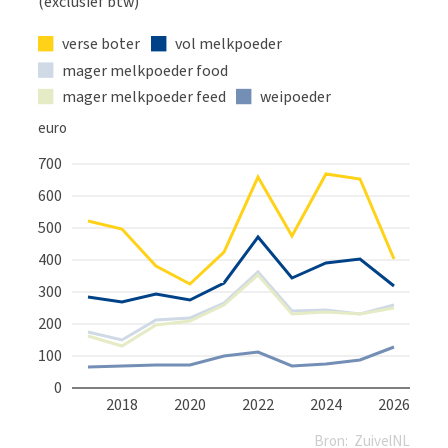
Marktinformatie
Thema’s & Over ZuivelNL