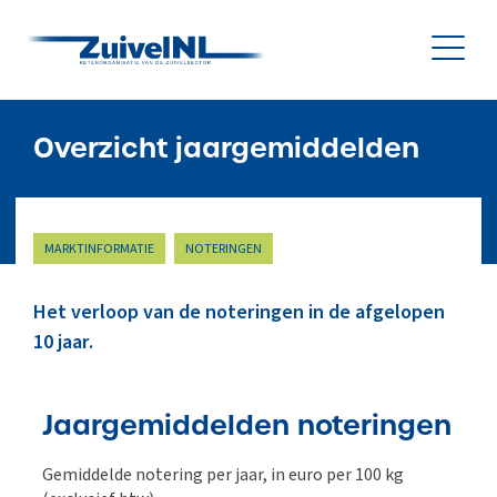
NL
|
EN
Overzicht jaargemiddelden
Nieuws
MARKTINFORMATIE
NOTERINGEN
Duurzaamheid
Het verloop van de noteringen in de afgelopen
Diergezondheid
10 jaar.
Onderzoek & Innovatie
Gegevensbeheer & Verstrekking