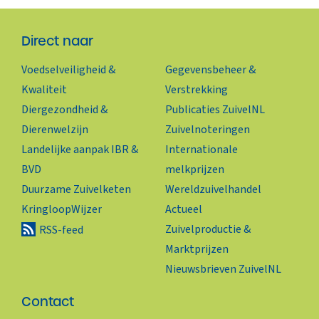
Direct naar
Voedselveiligheid &
Gegevensbeheer &
Kwaliteit
Verstrekking
Diergezondheid &
Publicaties ZuivelNL
Dierenwelzijn
Zuivelnoteringen
Landelijke aanpak IBR &
Internationale
BVD
melkprijzen
Duurzame Zuivelketen
Wereldzuivelhandel
KringloopWijzer
Actueel
Zuivelproductie &
RSS-feed
Marktprijzen
Nieuwsbrieven ZuivelNL
Contact