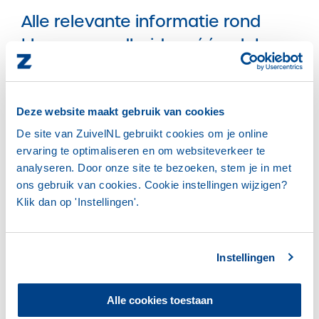
Alle relevante informatie rond
klauwgezondheid op één plek
Of u nu melkveehouder, dierenarts, klauwverzorger
of adviseur bent: deze kennisbank wordt een
waardevolle informatiebron voor iedereen die
Deze website maakt gebruik van cookies
werkt aan duurzame klauwgezondheid.
De site van ZuivelNL gebruikt cookies om je online
ervaring te optimaliseren en om websiteverkeer te
Onafhankelijk getoetste kennis over
analyseren. Door onze site te bezoeken, stem je in met
klauwgezondheid.
ons gebruik van cookies. Cookie instellingen wijzigen?
Klik dan op 'Instellingen'.
Praktische tips en handvatten voor de dagelijkse
praktijk.
Informatie over preventie, signalering en
Instellingen
behandeling.
Inspirerende succesverhalen van andere
melkveehouders.
Alle cookies toestaan