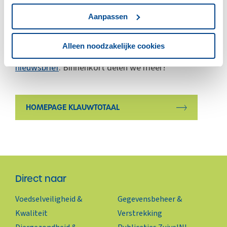
Overzicht aan opleidingen en workshops rondom
klauwgezondheid.
Aanpassen
Agenda met relevante bijeenkomsten.
Alleen noodzakelijke cookies
Blijf op de hoogte van deze kennisbank
via onze
nieuwsbrief
. Binnenkort delen we meer!
HOMEPAGE KLAUWTOTAAL
Direct naar
Voedselveiligheid &
Gegevensbeheer &
Kwaliteit
Verstrekking