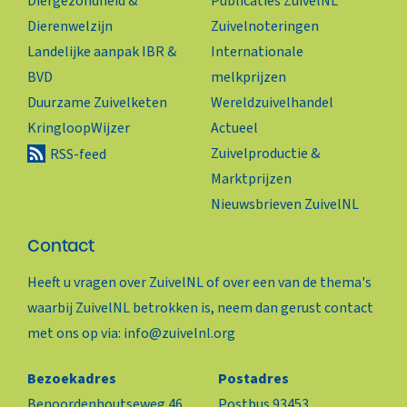
Diergezondheid &
Publicaties ZuivelNL
Dierenwelzijn
Zuivelnoteringen
Landelijke aanpak IBR &
Internationale
BVD
melkprijzen
Duurzame Zuivelketen
Wereldzuivelhandel
KringloopWijzer
Actueel
Zuivelproductie &
RSS-feed
Marktprijzen
Nieuwsbrieven ZuivelNL
Contact
Heeft u vragen over ZuivelNL of over een van de thema's
waarbij ZuivelNL betrokken is, neem dan gerust contact
met ons op via:
info@zuivelnl.org
Bezoekadres
Postadres
Benoordenhoutseweg 46
Postbus 93453