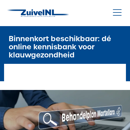
NL
|
EN
Binnenkort beschikbaar: dé
online kennisbank voor
klauwgezondheid
Nieuws
Duurzaamheid
Diergezondheid
Onderzoek & Innovatie
Gegevensbeheer & Verstrekking