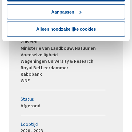
zuivelsector: integrale realisatie
duurzaamheidsdoelen 2030 Duurzame
Aanpassen
Zuivelketen
Alleen noodzakelijke cookies
Consortium
ZuivelNL
Ministerie van Landbouw, Natuur en
Voedselveiligheid
Wageningen University & Research
Royal Bel Leerdammer
Rabobank
WNF
Status
Afgerond
Looptijd
2020 - 2023