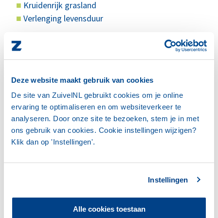
Kruidenrijk grasland
Verlenging levensduur
Resultaten
Eiwit van eigen land:
Kalender Home Made Eiwit
2024/2025
Deze website maakt gebruik van cookies
Kruidenrijk grasland:
Resultaten onderzoek
De site van ZuivelNL gebruikt cookies om je online
'Kruidenrijk grasland - Betekenis voor productie,
ervaring te optimaliseren en om websiteverkeer te
bodem en biodiversiteit' 2024
analyseren. Door onze site te bezoeken, stem je in met
ons gebruik van cookies. Cookie instellingen wijzigen?
Klik dan op 'Instellingen'.
Instellingen
Projecttitel
Alle cookies toestaan
Toekomstbestendige en verantwoorde