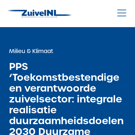
NL
|
EN
Milieu & Klimaat
Nieuws
PPS
‘Toekomstbestendige
Duurzaamheid
en verantwoorde
Diergezondheid
zuivelsector: integrale
realisatie
Onderzoek & Innovatie
duurzaamheidsdoelen
Gegevensbeheer & Verstrekking
2030 Duurzame